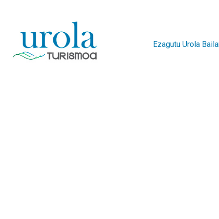
Ezagutu Urola Baila