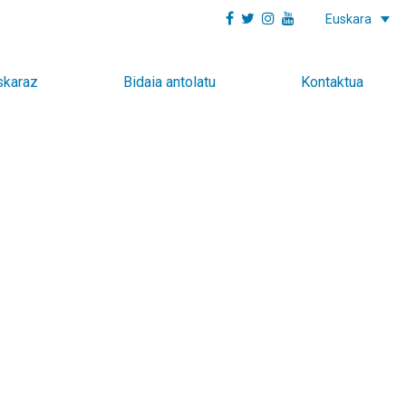
Euskara
skaraz
Bidaia antolatu
Kontaktua