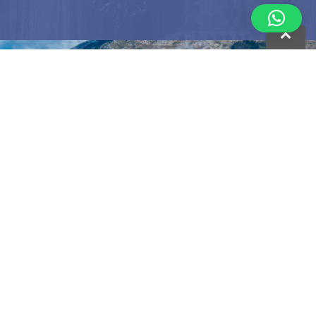
EL VALLE DE LOYOLA
El valle de Loyola reúne las localidades de Azpeitia y
Azkoitia, donde se proyecta la imagen de San Ignacio,
en la falda del monte Izarraitz y en los laterales del río
Urola.
Se podrá ver, sentir y vivir los lugares que el fundador