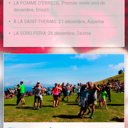
LA POMME D’ERREZIL :Premier week-end de
décembre, Errezil
À LA SAINT-THOMAS :21 décembre, Azpeitia
LA SORO PERIA :26 décembre, Zestoa