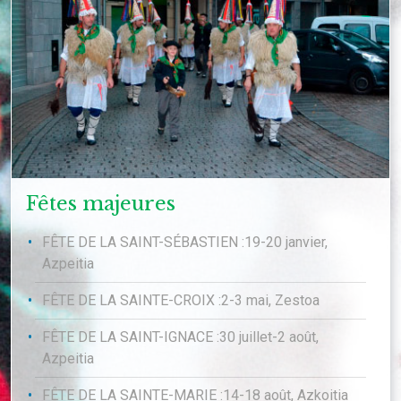
Fêtes majeures
FÊTE DE LA SAINT-SÉBASTIEN :19-20 janvier,
Azpeitia
FÊTE DE LA SAINTE-CROIX :2-3 mai, Zestoa
FÊTE DE LA SAINT-IGNACE :30 juillet-2 août,
Azpeitia
FÊTE DE LA SAINTE-MARIE :14-18 août, Azkoitia