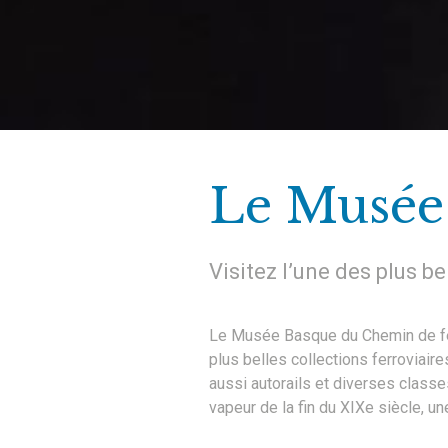
Le Musée
Visitez l’une des plus b
Le Musée Basque du Chemin de fer e
plus belles collections ferroviair
aussi autorails et diverses classes
vapeur de la fin du XIXe siècle, u