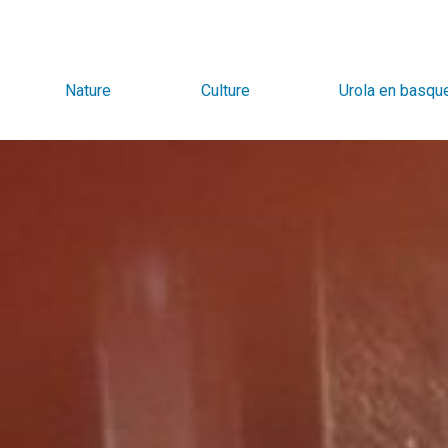
Nature
Culture
Urola en basqu