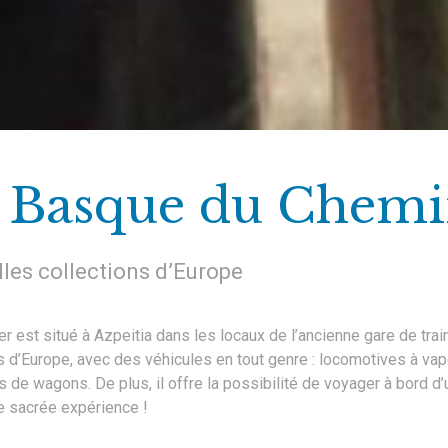
 Basque du Chemi
elles collections d’Europe
st situé à Azpeitia dans les locaux de l’ancienne gare de train 
es d’Europe, avec des véhicules en tout genre : locomotives à vap
 de wagons. De plus, il offre la possibilité de voyager à bord d’
ne sacrée expérience !