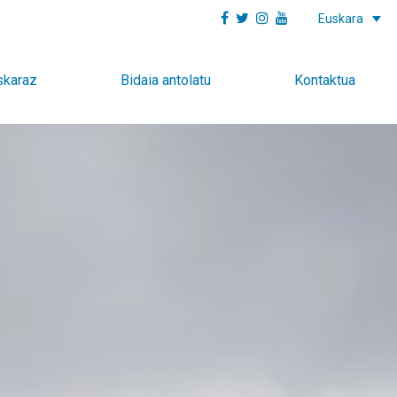
Euskara
skaraz
Bidaia antolatu
Kontaktua