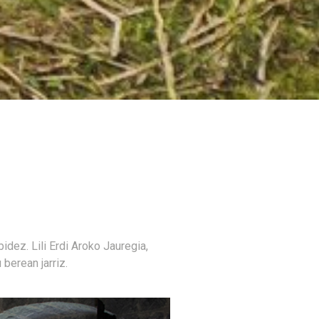
dez. Lili Erdi Aroko Jauregia,
berean jarriz.