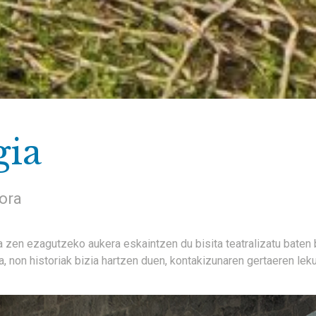
gia
rora
zen ezagutzeko aukera eskaintzen du bisita teatralizatu baten bi
 non historiak bizia hartzen duen, kontakizunaren gertaeren leku 