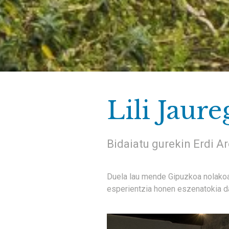
Lili Jaure
Bidaiatu gurekin Erdi A
Duela lau mende Gipuzkoa nolakoa 
esperientzia honen eszenatokia da,