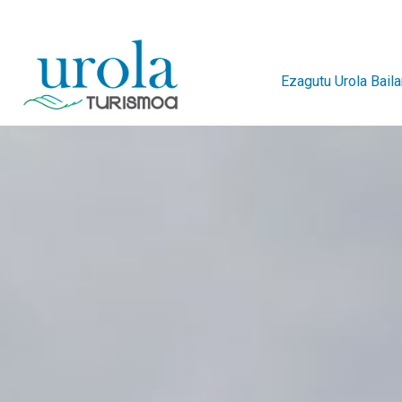
Ezagutu Urola Baila