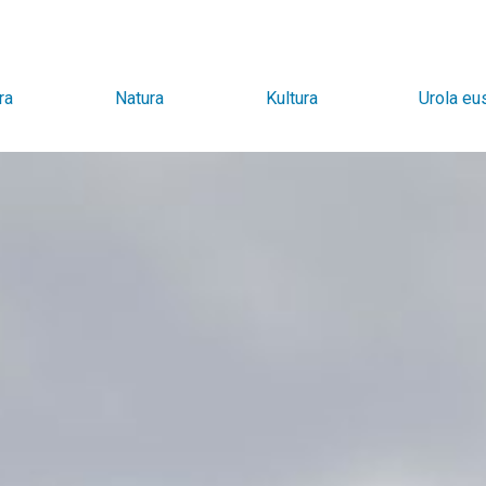
ra
Natura
Kultura
Urola eu