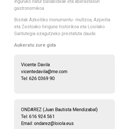
inguruko natur baliabideak eta aberastasun
gastronomikoa.
Bisitak Azkoitiko monumentu- multzoa, Azpeitia
eta Zestoako hirigune historikoa eta Loiolako
Santutegia ezagutzeko prestatuta daude.
Aukeratu zure gida
Vicente Davila
vicentedavila@me.com
Tel: 626 0369 90
ONDAREZ (Juan Bautista Mendizabal)
Tel: 616 924 561
Email: ondarez@loiola.eus