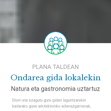
PLANA TALDEAN
Ondarea gida lokalekin
Natura eta gastronomia uztartuz
Etorri eta ezagutu gure giden laguntzarekin
bailarako gune arkitektoniko adierazgarrienak,