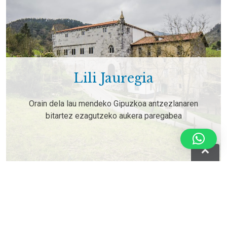
Lili Jauregia
Orain dela lau mendeko Gipuzkoa antzezlanaren
bitartez ezagutzeko aukera paregabea