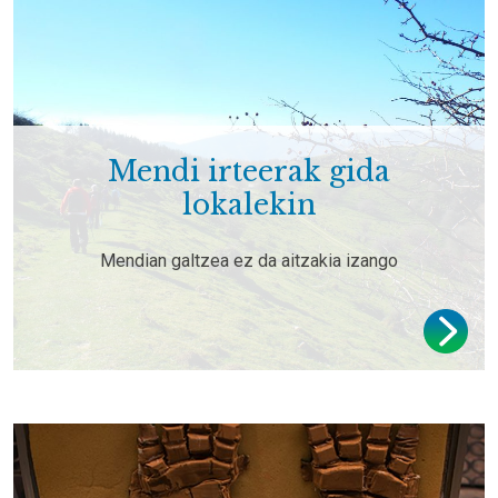
Mendi irteerak gida
lokalekin
Mendian galtzea ez da aitzakia izango