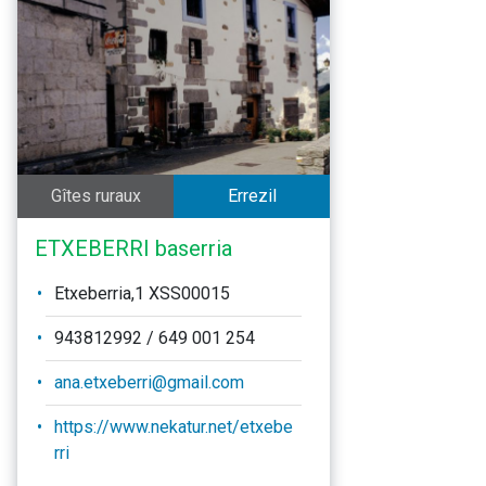
Gîtes ruraux
Errezil
ETXEBERRI baserria
Etxeberria,1 XSS00015
943812992 / 649 001 254
ana.etxeberri@gmail.com
https://www.nekatur.net/etxebe
rri