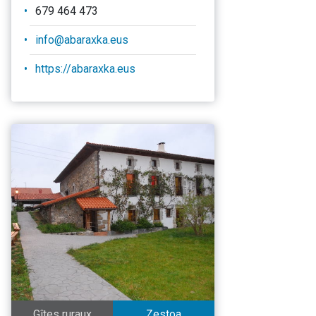
679 464 473
info@abaraxka.eus
https://abaraxka.eus
Gîtes ruraux
Zestoa