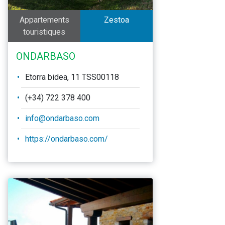
Appartements
Zestoa
touristiques
ONDARBASO
Etorra bidea, 11 TSS00118
(+34) 722 378 400
info@ondarbaso.com
https://ondarbaso.com/