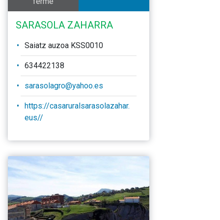
ferme
SARASOLA ZAHARRA
Saiatz auzoa KSS0010
634422138
sarasolagro@yahoo.es
https://casaruralsarasolazahar.
eus//