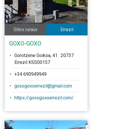
Gîtes ruraux
Errezil
GOXO-GOXO
Gorotzene Goikoa, 41 · 20737
Errezil KSS00157
+34 690949949
goxogoxoerrezil@gmail.com
https://goxogoxoerrezil.com/