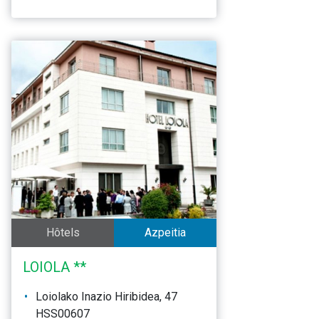
Hôtels
Azpeitia
LOIOLA **
Loiolako Inazio Hiribidea, 47
HSS00607