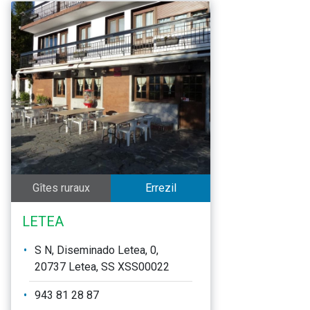
Gîtes ruraux
Errezil
LETEA
S N, Diseminado Letea, 0,
20737 Letea, SS XSS00022
943 81 28 87