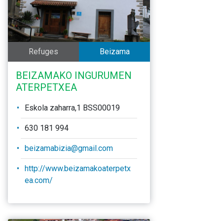
Refuges
Beizama
BEIZAMAKO INGURUMEN
ATERPETXEA
Eskola zaharra,1 BSS00019
630 181 994
beizamabizia@gmail.com
http://www.beizamakoaterpetx
ea.com/