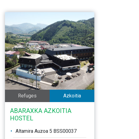
Refuges
Azkoitia
ABARAXKA AZKOITIA
HOSTEL
Altamira Auzoa 5 BSS00037