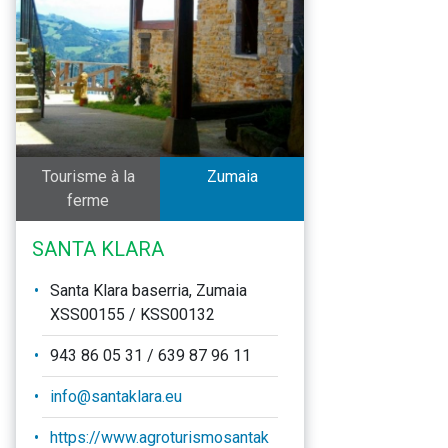
Tourisme à la
Zumaia
ferme
SANTA KLARA
Santa Klara baserria, Zumaia
XSS00155 / KSS00132
943 86 05 31 / 639 87 96 11
info@santaklara.eu
https://www.agroturismosantak