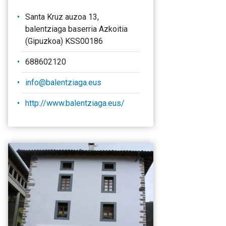
Santa Kruz auzoa 13,
balentziaga baserria Azkoitia
(Gipuzkoa) KSS00186
688602120
info@balentziaga.eus
http://www.balentziaga.eus/