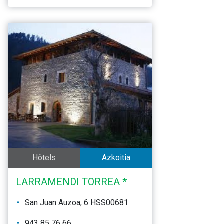
Hôtels
Azkoitia
LARRAMENDI TORREA *
San Juan Auzoa, 6 HSS00681
943 85 76 66