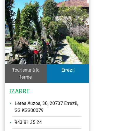
Tourisme à la
Errezil
ferme
IZARRE
Letea Auzoa, 30, 20737 Errezil,
SS KSS00079
943 81 35 24