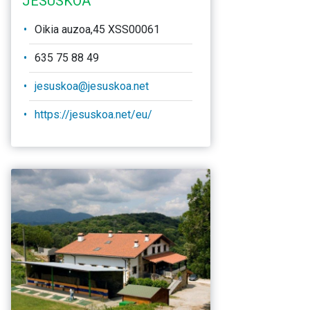
JESUSKOA
Oikia auzoa,45 XSS00061
635 75 88 49
jesuskoa@jesuskoa.net
https://jesuskoa.net/eu/