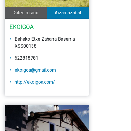
Gîtes ruraux
Aizarnazabal
EKOIGOA
Beheko Etxe Zaharra Baserria
XSS00138
622818781
ekoigoa@gmail.com
http://ekoigoa.com/