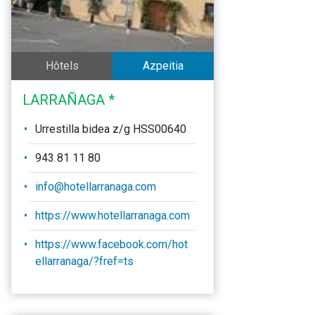
Hôtels
Azpeitia
LARRAÑAGA *
Urrestilla bidea z/g HSS00640
943 81 11 80
info@hotellarranaga.com
https://www.hotellarranaga.com
https://www.facebook.com/hot
ellarranaga/?fref=ts