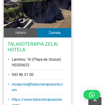
Hôtels
Zumaia
TALASOTERAPIA ZELAI
HOTELA
Larretxo, 16 (Playa de Itzurun)
HSS00653
943 86 51 00
recepcion@talasoterapiazelai.c
om
https://www.talasoterapiazelai.