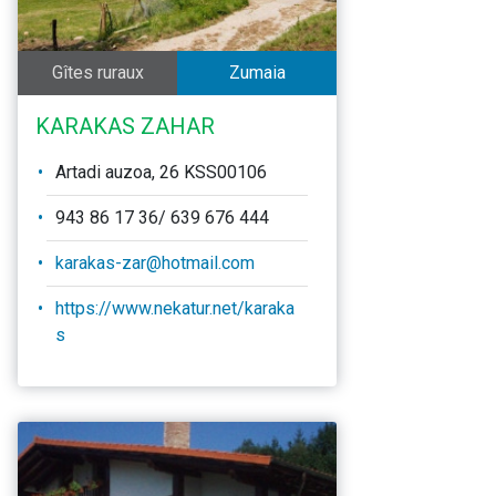
Gîtes ruraux
Zumaia
KARAKAS ZAHAR
Artadi auzoa, 26 KSS00106
943 86 17 36/ 639 676 444
karakas-zar@hotmail.com
https://www.nekatur.net/karaka
s