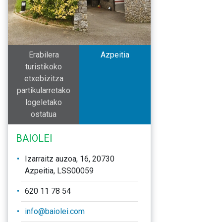
Erabilera
Azpeitia
turistikoko
etxebizitza
partikularretako
logeletako
ostatua
BAIOLEI
Izarraitz auzoa, 16, 20730
Azpeitia, LSS00059
620 11 78 54
info@baiolei.com