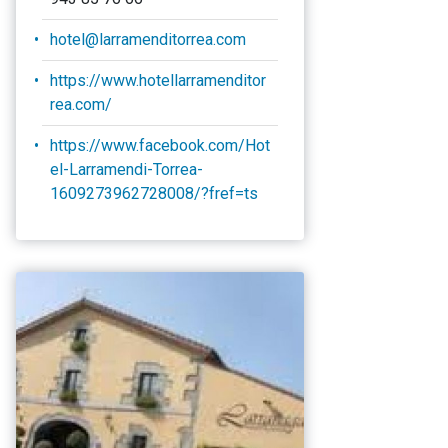
hotel@larramenditorrea.com
https://www.hotellarramenditor
rea.com/
https://www.facebook.com/Hot
el-Larramendi-Torrea-
1609273962728008/?fref=ts