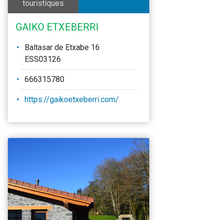
touristiques
GAIKO ETXEBERRI
Baltasar de Etxabe 16
ESS03126
666315780
https://gaikoetxeberri.com/