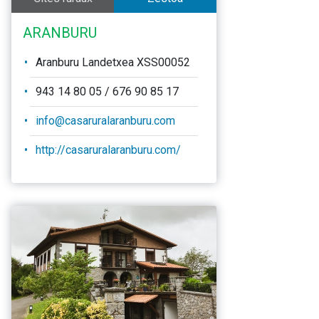
ARANBURU
Aranburu Landetxea XSS00052
943 14 80 05 / 676 90 85 17
info@casaruralaranburu.com
http://casaruralaranburu.com/