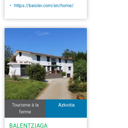
https://baiolei.com/en/home/
Tourisme à la
Azkoitia
ferme
BALENTZIAGA