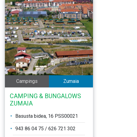
Campings
Zumaia
CAMPING & BUNGALOWS
ZUMAIA
Basusta bidea, 16 PSS00021
943 86 04 75 / 626 721 302