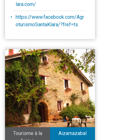
lara.com/
https://www.facebook.com/Agr
oturismoSantaKlara/?fref=ts
Tourisme à la
Aizarnazabal