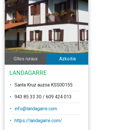
Gîtes ruraux
Azkoitia
LANDAGARRE
Santa Kruz auzoa KSS00155
943 85 33 30 / 609 424 013
info@landagarre.com
https://landagarre.com/