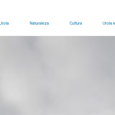
Urola
Naturaleza
Cultura
Urola 